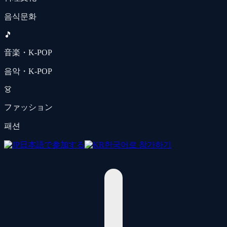
음식문화
🎵
音楽・K-POP
음악・K-POP
👗
ファッション
패션
日本語で参加する
한국어로 참가하기