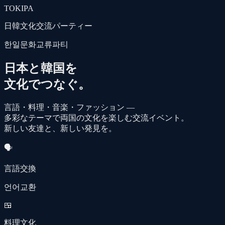
TOKIPA
日韓文化交流パーティー
한일문화교류파티
日本と韓国を
文化でつなぐ。
言語・料理・音楽・ファッション —
多彩なテーマで両国の文化を楽しむ交流イベント。
新しい友達と、新しい発見を。
🗣️
言語交換
언어교환
🍱
料理文化